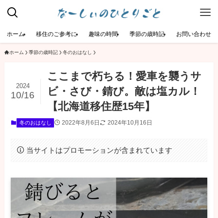
ホーム
移住のご参考に
趣味の時間
季節の歳時記
お問い合わせ
ホーム
季節の歳時記
冬のおはなし
ここまで朽ちる！愛車を襲うサ
2024
ビ・さび・錆び。敵は塩カル！
10/16
【北海道移住歴15年】
2022年8月6日
2024年10月16日
冬のおはなし
当サイトはプロモーションが含まれています