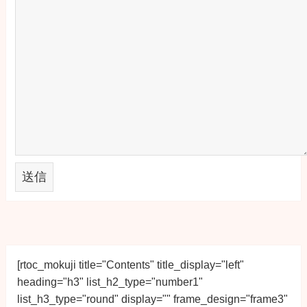
[rtoc_mokuji title="Contents" title_display="left" 
heading="h3" list_h2_type="number1" 
list_h3_type="round" display="" frame_design="frame3" 