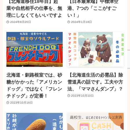
【北海道移住18年目】起
【日本最東端】中標津空
業や自然相手の仕事を、無
港、7つの「ここがすご
理にしなくてもいいですよ
い！」
2024年8月20日
2024年1月18日
北海道・釧路根室では、砂
【北海道生活の必需品】除
糖がかかった「アメリカン
雪道具の話です。工夫や方
ドッグ」ではなく「フレン
法、「ママさんダンプ」？
チドッグ」が定番！
2023年10月10日
2023年10月16日