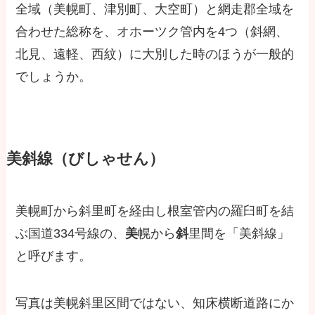
全域（美幌町、津別町、大空町）と網走郡全域を
合わせた総称を、オホーツク管内を4つ（斜網、
北見、遠軽、西紋）に大別した時のほうが一般的
でしょうか。
美斜線（びしゃせん）
美幌町から斜里町を経由し根室管内の羅臼町を結
ぶ国道334号線の、
美
幌から
斜
里間を「美斜線」
と呼びます。
写真は美幌斜里区間ではない、知床横断道路にか