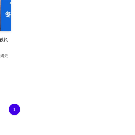
触れ
は網走
1