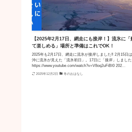
【2025年2月17日、網走にも接岸！】流氷に「
て楽しめる」場所と準備はこれでOK！
2025年も2月17日、網走に流氷が接岸しました‼️ 2月15日
沖に流氷が見えた「流氷初日」。17日に「接岸」しました
https://www.youtube.com/watch?v=V8oq2uFiBI0 202...
2025年12月2日
冬のおはなし