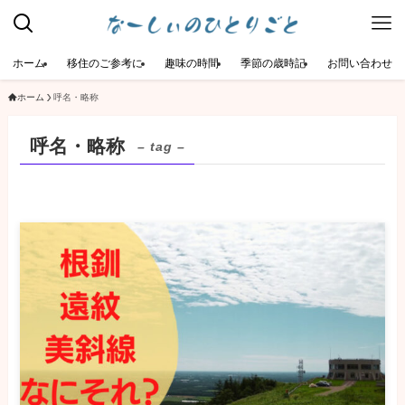
ホーム
移住のご参考に
趣味の時間
季節の歳時記
お問い合わせ
ホーム
呼名・略称
呼名・略称
– tag –