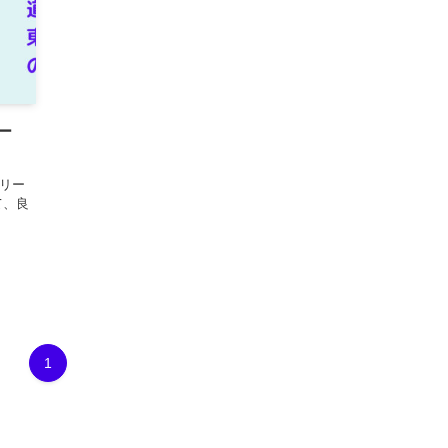
ー
リー
て、良
1